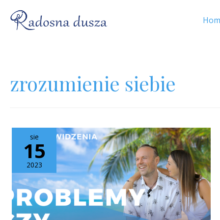
Hom
zrozumienie siebie
sie
15
2023