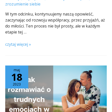
zrozumienie siebie
W tym odcinku, kontynuujemy naszą opowieść,
zaczynając od rozwoju współpracy, przez przyjaźń, aż
do miłości. Ten proces nie był prosty, ale w każdym
etapie tej …
czytaj więcej »
maj
18
2023