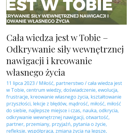
Cała wiedza jest w Tobie –
Odkrywanie siły wewnętrznej
nawigacji i kreowanie
własnego życia
11 lipca 2023
/
Miłość
,
partnerstwo
/
cała wiedza jest
w Tobie
,
centrum wiedzy
,
doświadczenie
,
ewolucja
,
frustracje
,
kreowanie własnego życia
,
kształtowanie
przyszłości
,
lekcje z błędów
,
mądrość
,
miłość
,
miłość
do siebie
,
najlepsze miejsce i czas
,
nauka
,
odkrycia
,
odkrywanie wewnętrznej nawigacji
,
otwartość
,
partner
,
przemiany
,
przyjaźń
,
pytania o życie
,
refleksje
,
współpraca
,
zmiana życia na lepsze
,