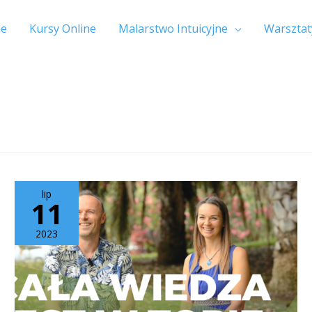
e
Kursy Online
Malarstwo Intuicyjne
Warsztat
lip
11
2023