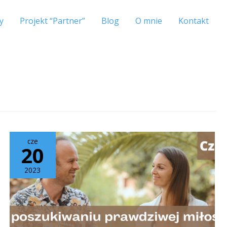
y
Projekt “Partner”
Blog
O mnie
Kontakt
cze
20
2023