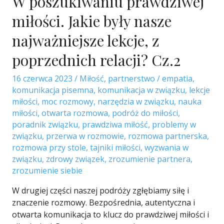
W poszukiwaniu prawdziwej
miłości. Jakie były nasze
najważniejsze lekcje, z
poprzednich relacji? Cz.2
16 czerwca 2023
/
Miłość
,
partnerstwo
/
empatia
,
komunikacja pisemna
,
komunikacja w związku
,
lekcje
miłości
,
moc rozmowy
,
narzędzia w związku
,
nauka
miłości
,
otwarta rozmowa
,
podróż do miłości
,
poradnik związku
,
prawdziwa miłość
,
problemy w
związku
,
przerwa w rozmowie
,
rozmowa partnerska
,
rozmowa przy stole
,
tajniki miłości
,
wyzwania w
związku
,
zdrowy związek
,
zrozumienie partnera
,
zrozumienie siebie
W drugiej części naszej podróży zgłębiamy siłę i
znaczenie rozmowy. Bezpośrednia, autentyczna i
otwarta komunikacja to klucz do prawdziwej miłości i