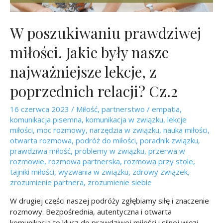
W poszukiwaniu prawdziwej
miłości. Jakie były nasze
najważniejsze lekcje, z
poprzednich relacji? Cz.2
16 czerwca 2023
/
Miłość
,
partnerstwo
/
empatia
,
komunikacja pisemna
,
komunikacja w związku
,
lekcje
miłości
,
moc rozmowy
,
narzędzia w związku
,
nauka miłości
,
otwarta rozmowa
,
podróż do miłości
,
poradnik związku
,
prawdziwa miłość
,
problemy w związku
,
przerwa w
rozmowie
,
rozmowa partnerska
,
rozmowa przy stole
,
tajniki miłości
,
wyzwania w związku
,
zdrowy związek
,
zrozumienie partnera
,
zrozumienie siebie
W drugiej części naszej podróży zgłębiamy siłę i znaczenie
rozmowy. Bezpośrednia, autentyczna i otwarta
komunikacja to klucz do prawdziwej miłości i silnej więzi.