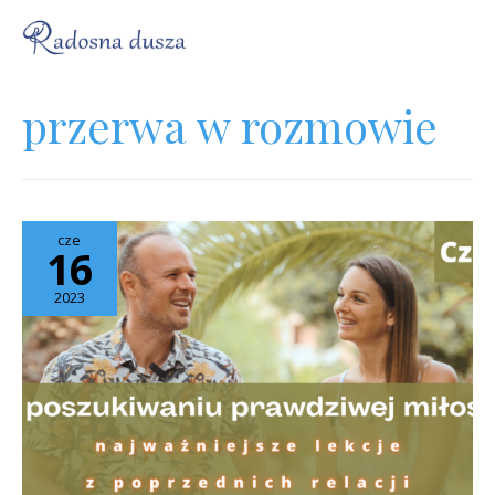
przerwa w rozmowie
cze
16
2023