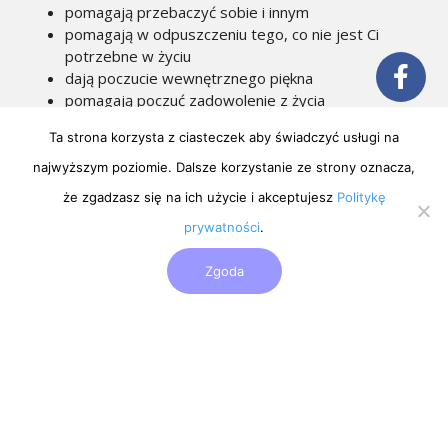
pomagają przebaczyć sobie i innym
pomagają w odpuszczeniu tego, co nie jest Ci
potrzebne w życiu
dają poczucie wewnętrznego piękna
pomagają poczuć zadowolenie z życia
Ta strona korzysta z ciasteczek aby świadczyć usługi na
Relacja uczestników warsztatu “Tęczowe spa dla duszy”
najwyższym poziomie. Dalsze korzystanie ze strony oznacza,
Teneryfa 2019.
że zgadzasz się na ich użycie i akceptujesz
Politykę
prywatności
.
Zgoda