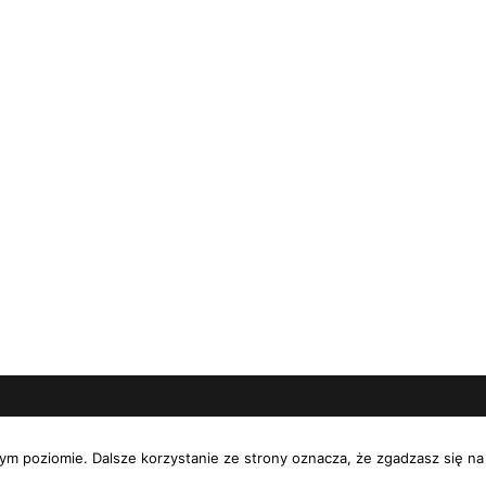
 prawa zastrzeżone © 2026 - radosnadusza.pl |
Polityka p
ym poziomie. Dalsze korzystanie ze strony oznacza, że zgadzasz się na 