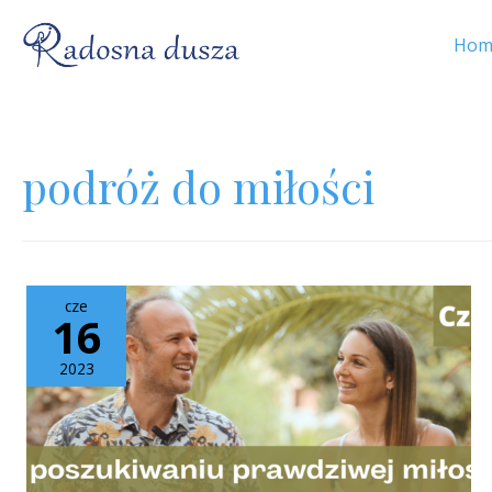
Hom
podróż do miłości
cze
16
2023