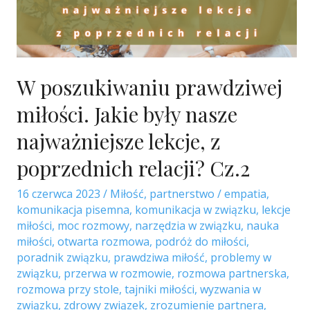
W poszukiwaniu prawdziwej
miłości. Jakie były nasze
najważniejsze lekcje, z
poprzednich relacji? Cz.2
16 czerwca 2023
/
Miłość
,
partnerstwo
/
empatia
,
komunikacja pisemna
,
komunikacja w związku
,
lekcje
miłości
,
moc rozmowy
,
narzędzia w związku
,
nauka
miłości
,
otwarta rozmowa
,
podróż do miłości
,
poradnik związku
,
prawdziwa miłość
,
problemy w
związku
,
przerwa w rozmowie
,
rozmowa partnerska
,
rozmowa przy stole
,
tajniki miłości
,
wyzwania w
związku
,
zdrowy związek
,
zrozumienie partnera
,