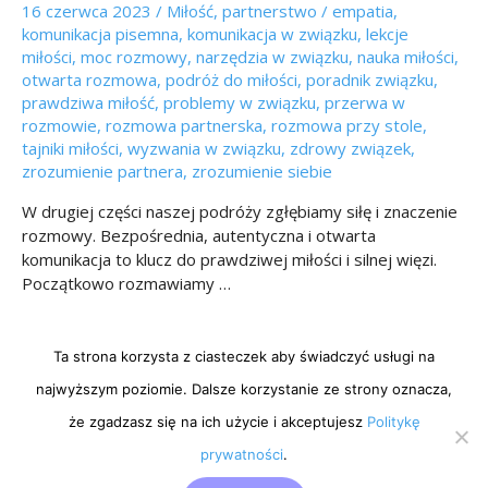
16 czerwca 2023
/
Miłość
,
partnerstwo
/
empatia
,
komunikacja pisemna
,
komunikacja w związku
,
lekcje
miłości
,
moc rozmowy
,
narzędzia w związku
,
nauka miłości
,
otwarta rozmowa
,
podróż do miłości
,
poradnik związku
,
prawdziwa miłość
,
problemy w związku
,
przerwa w
rozmowie
,
rozmowa partnerska
,
rozmowa przy stole
,
tajniki miłości
,
wyzwania w związku
,
zdrowy związek
,
zrozumienie partnera
,
zrozumienie siebie
W drugiej części naszej podróży zgłębiamy siłę i znaczenie
rozmowy. Bezpośrednia, autentyczna i otwarta
komunikacja to klucz do prawdziwej miłości i silnej więzi.
Początkowo rozmawiamy …
czytaj więcej »
Ta strona korzysta z ciasteczek aby świadczyć usługi na
najwyższym poziomie. Dalsze korzystanie ze strony oznacza,
że zgadzasz się na ich użycie i akceptujesz
Politykę
prywatności
.
Wszelkie prawa zastrzeżone © 2026 - radosnadusza.pl