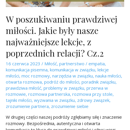
W poszukiwaniu prawdziwej
miłości. Jakie były nasze
najważniejsze lekcje, z
poprzednich relacji? Cz.2
16 czerwca 2023
/
Miłość
,
partnerstwo
/
empatia
,
komunikacja pisemna
,
komunikacja w związku
,
lekcje
miłości
,
moc rozmowy
,
narzędzia w związku
,
nauka miłości
,
otwarta rozmowa
,
podróż do miłości
,
poradnik związku
,
prawdziwa miłość
,
problemy w związku
,
przerwa w
rozmowie
,
rozmowa partnerska
,
rozmowa przy stole
,
tajniki miłości
,
wyzwania w związku
,
zdrowy związek
,
zrozumienie partnera
,
zrozumienie siebie
W drugiej części naszej podróży zgłębiamy siłę i znaczenie
rozmowy. Bezpośrednia, autentyczna i otwarta
komunikacja to klucz do prawdziwej miłości i silnej więzi.