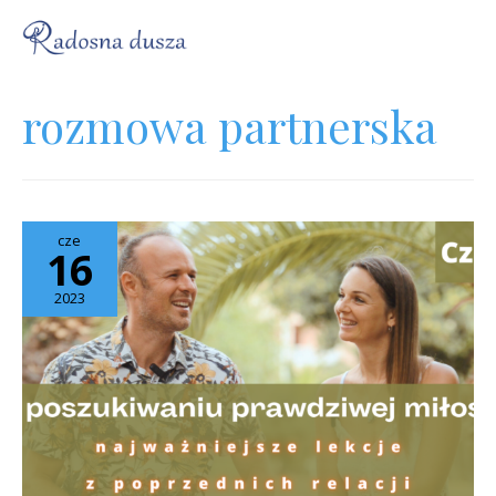
rozmowa partnerska
cze
16
2023