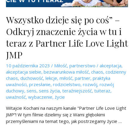
Wszystko dzieje się po coś” –
Odkryj znaczenie życia w tu i
teraz z Partner Life Love Light
JMP
10 października 2023
/
Miłość
,
partnerstwo
/
akceptacja
,
akceptacja siebie
,
bezwarunkowa miłość
,
chaos
,
codzienny
chaos
,
duchowość
,
lekcje
,
miłość
,
partner
,
praktyka
uważności
,
przesłanie
,
rodzicielstwo
,
rozwój
,
rozwój
duchowy
,
sens
,
sens życia
,
teraźniejszość
,
tuiteraz
,
uważność
,
wybaczenie
,
życie
Witajcie Kochani na naszym kanale “Partner Life Love Light
JMP”! W tym filmie dzielimy się z Wami głębokimi
przemyśleniami na temat tego, jak postrzegamy życie …