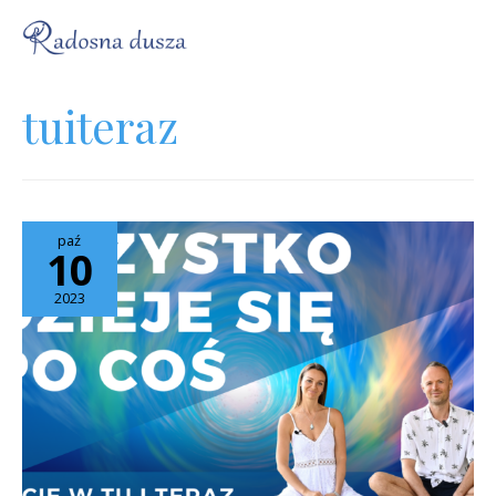
tuiteraz
paź
10
2023