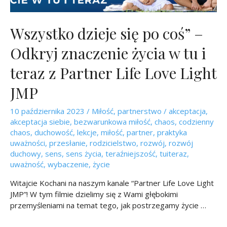
Wszystko dzieje się po coś” –
Odkryj znaczenie życia w tu i
teraz z Partner Life Love Light
JMP
10 października 2023
/
Miłość
,
partnerstwo
/
akceptacja
,
akceptacja siebie
,
bezwarunkowa miłość
,
chaos
,
codzienny
chaos
,
duchowość
,
lekcje
,
miłość
,
partner
,
praktyka
uważności
,
przesłanie
,
rodzicielstwo
,
rozwój
,
rozwój
duchowy
,
sens
,
sens życia
,
teraźniejszość
,
tuiteraz
,
uważność
,
wybaczenie
,
życie
Witajcie Kochani na naszym kanale “Partner Life Love Light
JMP”! W tym filmie dzielimy się z Wami głębokimi
przemyśleniami na temat tego, jak postrzegamy życie …