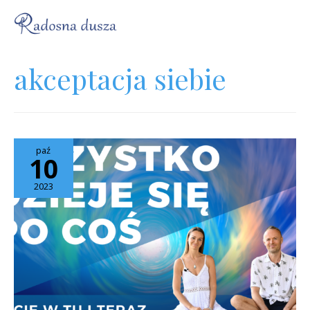
akceptacja siebie
paź
10
2023