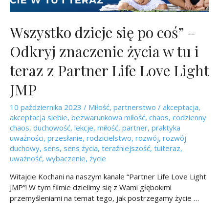
Wszystko dzieje się po coś” –
Odkryj znaczenie życia w tu i
teraz z Partner Life Love Light
JMP
10 października 2023
/
Miłość
,
partnerstwo
/
akceptacja
,
akceptacja siebie
,
bezwarunkowa miłość
,
chaos
,
codzienny
chaos
,
duchowość
,
lekcje
,
miłość
,
partner
,
praktyka
uważności
,
przesłanie
,
rodzicielstwo
,
rozwój
,
rozwój
duchowy
,
sens
,
sens życia
,
teraźniejszość
,
tuiteraz
,
uważność
,
wybaczenie
,
życie
Witajcie Kochani na naszym kanale “Partner Life Love Light
JMP”! W tym filmie dzielimy się z Wami głębokimi
przemyśleniami na temat tego, jak postrzegamy życie …