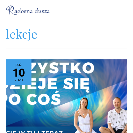
lekcje
paź
10
2023