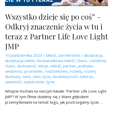
Wszystko dzieje się po coś” –
Odkryj znaczenie życia w tu i
teraz z Partner Life Love Light
JMP
10 października 2023
/
Miłość
,
partnerstwo
/
akceptacja
,
akceptacja siebie
,
bezwarunkowa miłość
,
chaos
,
codzienny
chaos
,
duchowość
,
lekcje
,
miłość
,
partner
,
praktyka
uważności
,
przesłanie
,
rodzicielstwo
,
rozwój
,
rozwój
duchowy
,
sens
,
sens życia
,
teraźniejszość
,
tuiteraz
,
uważność
,
wybaczenie
,
życie
Witajcie Kochani na naszym kanale “Partner Life Love Light
JMP”! W tym filmie dzielimy się z Wami głębokimi
przemyśleniami na temat tego, jak postrzegamy życie …