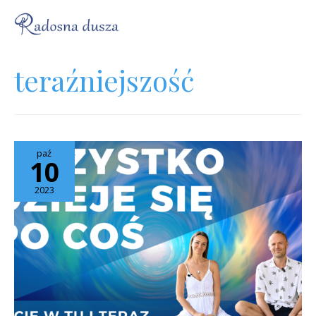
teraźniejszość
paź
10
2023