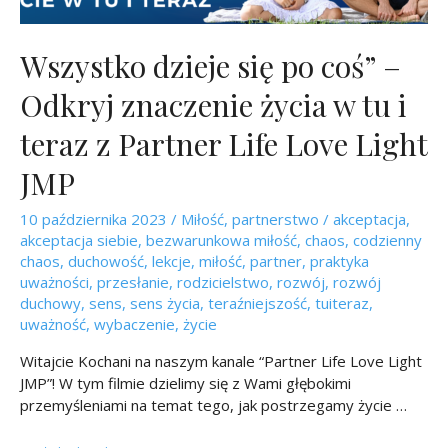
Wszystko dzieje się po coś” –
Odkryj znaczenie życia w tu i
teraz z Partner Life Love Light
JMP
10 października 2023
/
Miłość
,
partnerstwo
/
akceptacja
,
akceptacja siebie
,
bezwarunkowa miłość
,
chaos
,
codzienny
chaos
,
duchowość
,
lekcje
,
miłość
,
partner
,
praktyka
uważności
,
przesłanie
,
rodzicielstwo
,
rozwój
,
rozwój
duchowy
,
sens
,
sens życia
,
teraźniejszość
,
tuiteraz
,
uważność
,
wybaczenie
,
życie
Witajcie Kochani na naszym kanale “Partner Life Love Light
JMP”! W tym filmie dzielimy się z Wami głębokimi
przemyśleniami na temat tego, jak postrzegamy życie …