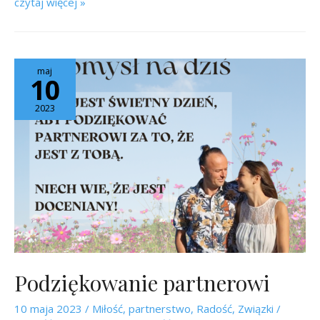
czytaj więcej »
maj
10
2023
Podziękowanie partnerowi
10 maja 2023
/
Miłość
,
partnerstwo
,
Radość
,
Związki
/