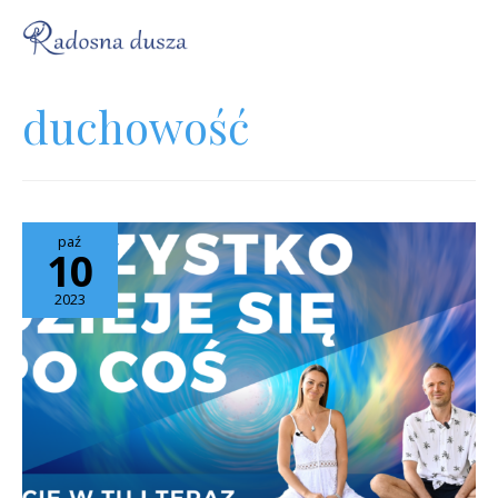
duchowość
paź
10
2023