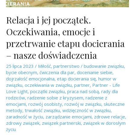
Relacja i jej początek.
Oczekiwania, emocje i
przetrwanie etapu docierania
– nasze doświadczenia
25 lipca 2023
/
Miłość
,
partnerstwo
/
budowanie związku
,
bycie obecnym
,
ćwiczenia dla par
,
docenianie siebie
,
dojrzałość emocjonalna
,
etap docierania się
,
humor w
związku
,
oczekiwania w związku
,
partner
,
Partner - Life
Love Light
,
początki związku
,
praca nad sobą
,
rady dla
rodziców
,
radzenie sobie z kryzysem
,
radzenie z
emocjami
,
rozwój osobisty
,
rozwój w związku
,
skuteczne
metody
,
trwałość związku
,
wdzięczność w związku
,
zaradność w życiu
,
zarządzanie emocjami
,
zdrowe relacje
,
zdrowy związek
,
związek partnerski
,
związek w dorosłym
życiu