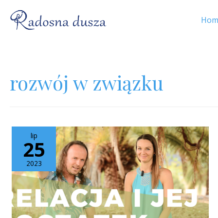
Hom
rozwój w związku
lip
25
2023