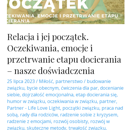
Relacja i jej początek.
Oczekiwania, emocje i
przetrwanie etapu docierania
– nasze doświadczenia
25 lipca 2023
/
Miłość
,
partnerstwo
/
budowanie
związku
,
bycie obecnym
,
ćwiczenia dla par
,
docenianie
siebie
,
dojrzałość emocjonalna
,
etap docierania się
,
humor w związku
,
oczekiwania w związku
,
partner
,
Partner - Life Love Light
,
początki związku
,
praca nad
sobą
,
rady dla rodziców
,
radzenie sobie z kryzysem
,
radzenie z emocjami
,
rozwój osobisty
,
rozwój w
związku
,
skuteczne metody
,
trwałość związku
,