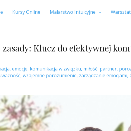
e
Kursy Online
Malarstwo Intuicyjne
Warsztat
 zasady: Klucz do efektywnej kom
acja
,
emocje
,
komunikacja w związku
,
miłość
,
partner
,
poro
uważność
,
wzajemne porozumienie
,
zarządzanie emocjami
,