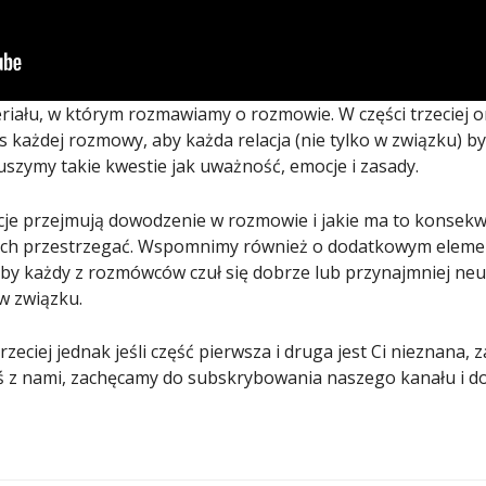
ateriału, w którym rozmawiamy o rozmowie. W części trzeciej
s każdej rozmowy, aby każda relacja (nie tylko w związku)
szymy takie kwestie jak uważność, emocje i zasady.
mocje przejmują dowodzenie w rozmowie i jakie ma to konsek
e ich przestrzegać. Wspomnimy również o dodatkowym elemen
by każdy z rozmówców czuł się dobrze lub przynajmniej neu
w związku.
zeciej jednak jeśli część pierwsza i druga jest Ci nieznana, 
steś z nami, zachęcamy do subskrybowania naszego kanału i 