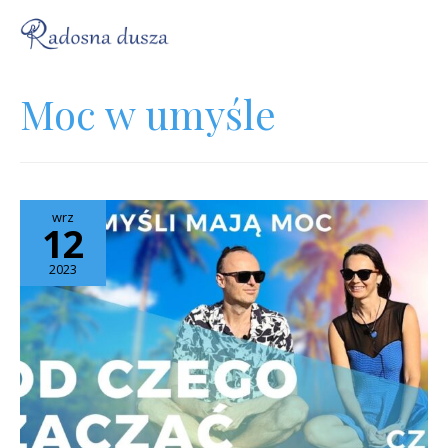
Moc w umyśle
wrz
12
2023