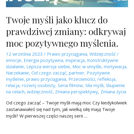
Twoje myśli jako klucz do
prawdziwej zmiany: odkrywaj
moc pozytywnego myślenia.
12 września 2023
/
Prawo przyciągania
,
Wdzięczność
/
emocje
,
Energia pozytywna
,
inspiracja
,
Konstruktywne
działanie
,
Lepsza wersja siebie
,
Moc w umyśle
,
motywacja
,
Narzekanie
,
Od czego zacząć
,
partner
,
Pozytywne
myślenie
,
prawo przyciągania
,
Przeciwności
,
refleksja
,
relacja
,
rozwój osobisty
,
Seria filmów
,
Siła myśli
,
Skupienie
na celach
,
wdzięczność
,
Zmiana perspektywy
,
Zmiana życia
Od czego zacząć – Twoje myśli mają moc Czy kiedykolwiek
zastanawiałeś się nad tym, jak wielką siłę mają Twoje
myśli? W pierwszej części naszej serii …
czytaj więcej »