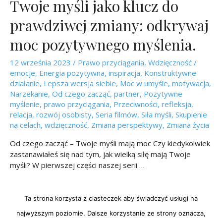
Twoje myśli jako klucz do
prawdziwej zmiany: odkrywaj
moc pozytywnego myślenia.
12 września 2023
/
Prawo przyciągania
,
Wdzięczność
/
emocje
,
Energia pozytywna
,
inspiracja
,
Konstruktywne
działanie
,
Lepsza wersja siebie
,
Moc w umyśle
,
motywacja
,
Narzekanie
,
Od czego zacząć
,
partner
,
Pozytywne
myślenie
,
prawo przyciągania
,
Przeciwności
,
refleksja
,
relacja
,
rozwój osobisty
,
Seria filmów
,
Siła myśli
,
Skupienie
na celach
,
wdzięczność
,
Zmiana perspektywy
,
Zmiana życia
Od czego zacząć – Twoje myśli mają moc Czy kiedykolwiek
zastanawiałeś się nad tym, jak wielką siłę mają Twoje
myśli? W pierwszej części naszej serii …
czytaj więcej »
Ta strona korzysta z ciasteczek aby świadczyć usługi na
najwyższym poziomie. Dalsze korzystanie ze strony oznacza,