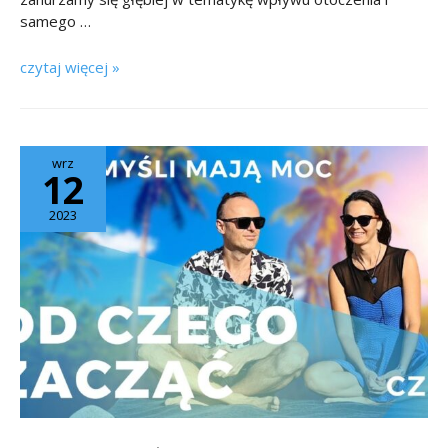
samego …
czytaj więcej »
wrz
12
2023