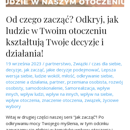
Od czego zacząć? Odkryj, jak
ludzie w Twoim otoczeniu
kształtują Twoje decyzje i
działania!
19 września 2023
/
partnerstwo
,
Związki
/
czas dla siebie
,
decyzje
,
jak zacząć
,
jakie decyzje podejmować
,
Lepsza
wersja siebie
,
ludzie wokół
,
miłość
,
odkrywanie siebie
,
otoczenie a działania
,
partner
,
przemiana osobista
,
rozwój
osobisty
,
samodoskonalenie
,
Samorealizacja
,
wpływ
innych
,
wpływ ludzi
,
wpływ na innych
,
wpływ na siebie
,
wpływ otoczenia
,
znaczenie otoczenia
,
związek
,
życiowe
wybory
Witaj w drugiej części naszej serii “Jak zacząć”! Po
odkrywaniu mocy Twojego myślenia, w tym odcinku
zanurzamy się głębiej w tematykę wpływu otoczenia i