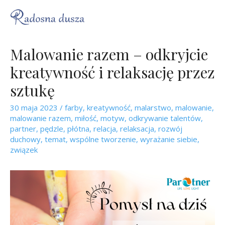
Malowanie razem – odkryjcie
kreatywność i relaksację przez
sztukę
30 maja 2023
/
farby
,
kreatywność
,
malarstwo
,
malowanie
,
malowanie razem
,
miłość
,
motyw
,
odkrywanie talentów
,
partner
,
pędzle
,
płótna
,
relacja
,
relaksacja
,
rozwój
duchowy
,
temat
,
wspólne tworzenie
,
wyrażanie siebie
,
związek