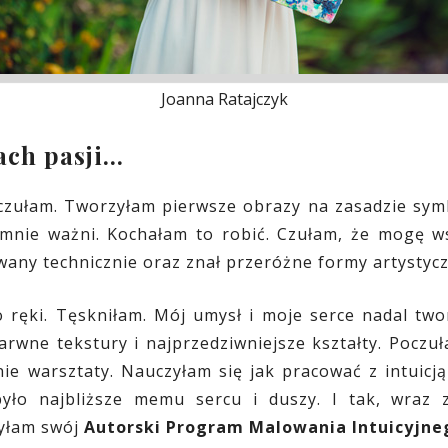
Joanna Ratajczyk
ach pasji…
czułam. Tworzyłam pierwsze obrazy na zasadzie symb
a mnie ważni. Kochałam to robić. Czułam, że mogę w
wany technicznie oraz znał przeróżne formy artystyc
o ręki. Tęskniłam. Mój umysł i moje serce nadal two
barwne tekstury i najprzedziwniejsze kształty. Pocz
e warsztaty. Nauczyłam się jak pracować z intuicj
było najbliższe memu sercu i duszy. I tak, wra
zyłam swój
Autorski Program Malowania Intuicyjne