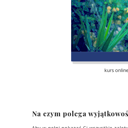
kurs onlin
Na czym polega wyjątkowość
Aby w pełni pokazać Ci wszystkie zalety