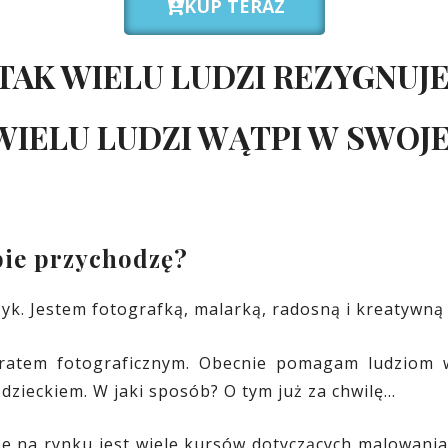
KUP TERAZ
TAK WIELU LUDZI REZYGNUJE
WIELU LUDZI WĄTPI W SWOJE
bie przychodzę?
yk. Jestem fotografką, malarką, radosną i kreatywną
aratem fotograficznym. Obecnie pomagam ludziom w
dzieckiem. W jaki sposób? O tym już za chwilę…
e na rynku jest wiele kursów dotyczących malowani