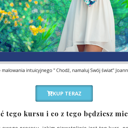
e malowania intuicyjnego " Chodź, namaluj Swój świat" Joann
KUP TERAZ
 tego kursu i co z tego będziesz mie
 owego procesu, jakim niewątpliwie jest ten kurs, po