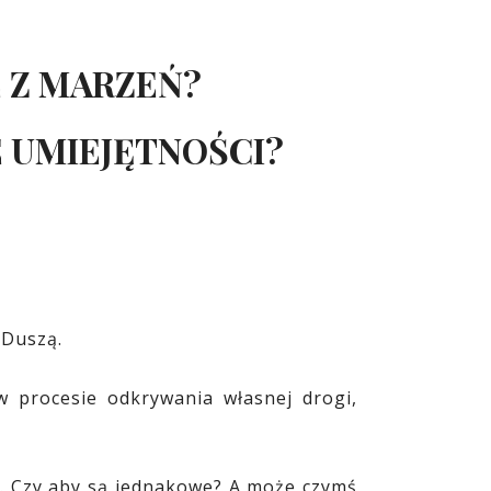
 Z MARZEŃ?
 UMIEJĘTNOŚCI?
 Duszą.
 procesie odkrywania własnej drogi,
a. Czy aby są jednakowe? A może czymś