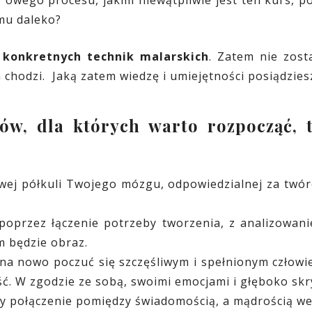
mu daleko?
ę konkretnych technik malarskich
. Zatem nie zost
m chodzi. Jaką zatem wiedzę i umiejętności posiądzi
ów, dla których warto rozpocząć, 
ej półkuli Twojego mózgu, odpowiedzialnej za twórc
 poprzez łączenie potrzeby tworzenia, z analizowan
 będzie obraz.
a nowo poczuć się szczęśliwym i spełnionym człowiek
ość. W zgodzie ze sobą, swoimi emocjami i głęboko s
zy połączenie pomiędzy świadomością, a mądrością we