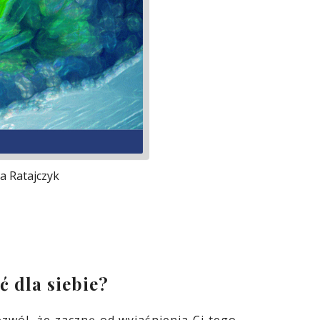
a Ratajczyk
ć dla siebie?
zwól, że zacznę od wyjaśnienia Ci tego,