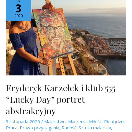
lis
3
2020
Fryderyk Karzełek i klub 555 –
“Lucky Day” portret
abstrakcyjny
3 listopada 2020
/
Malarstwo
,
Marzenia
,
Miłość
,
Pieniądze
,
Praca
,
Prawo przyciągania
,
Radość
,
Sztuka malarska
,