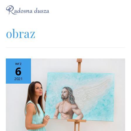
obraz
wrz
6
2021