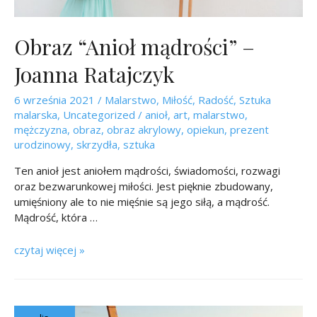
Obraz “Anioł mądrości” –
Joanna Ratajczyk
6 września 2021
/
Malarstwo
,
Miłość
,
Radość
,
Sztuka
malarska
,
Uncategorized
/
anioł
,
art
,
malarstwo
,
mężczyzna
,
obraz
,
obraz akrylowy
,
opiekun
,
prezent
urodzinowy
,
skrzydła
,
sztuka
Ten anioł jest aniołem mądrości, świadomości, rozwagi
oraz bezwarunkowej miłości. Jest pięknie zbudowany,
umięśniony ale to nie mięśnie są jego siłą, a mądrość.
Mądrość, która …
czytaj więcej »