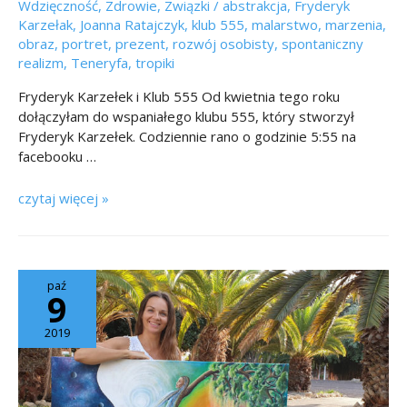
Wdzięczność
,
Zdrowie
,
Związki
/
abstrakcja
,
Fryderyk
Karzełak
,
Joanna Ratajczyk
,
klub 555
,
malarstwo
,
marzenia
,
obraz
,
portret
,
prezent
,
rozwój osobisty
,
spontaniczny
realizm
,
Teneryfa
,
tropiki
Fryderyk Karzełek i Klub 555 Od kwietnia tego roku
dołączyłam do wspaniałego klubu 555, który stworzył
Fryderyk Karzełek. Codziennie rano o godzinie 5:55 na
facebooku …
czytaj więcej »
paź
9
2019