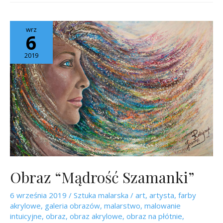
wrz
6
2019
Obraz “Mądrość Szamanki”
6 września 2019
/
Sztuka malarska
/
art
,
artysta
,
farby
akrylowe
,
galeria obrazów
,
malarstwo
,
malowanie
intuicyjne
,
obraz
,
obraz akrylowe
,
obraz na płótnie
,