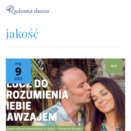
jakość
maj
9
2023