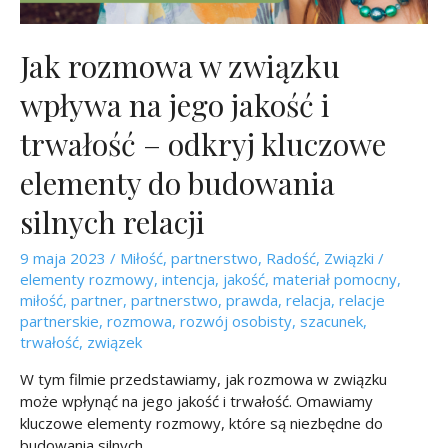
Jak rozmowa w związku
wpływa na jego jakość i
trwałość – odkryj kluczowe
elementy do budowania
silnych relacji
9 maja 2023
/
Miłość
,
partnerstwo
,
Radość
,
Związki
/
elementy rozmowy
,
intencja
,
jakość
,
materiał pomocny
,
miłość
,
partner
,
partnerstwo
,
prawda
,
relacja
,
relacje
partnerskie
,
rozmowa
,
rozwój osobisty
,
szacunek
,
trwałość
,
związek
W tym filmie przedstawiamy, jak rozmowa w związku
może wpłynąć na jego jakość i trwałość. Omawiamy
kluczowe elementy rozmowy, które są niezbędne do
budowania silnych, …