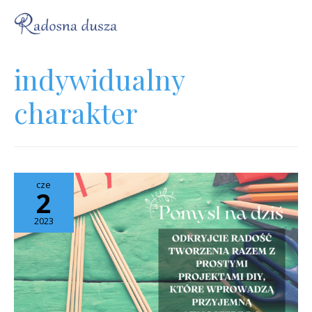
indywidualny
charakter
cze
2
2023