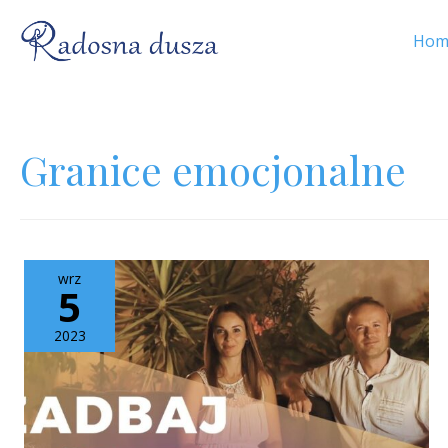
Hom
Granice emocjonalne
wrz
5
2023