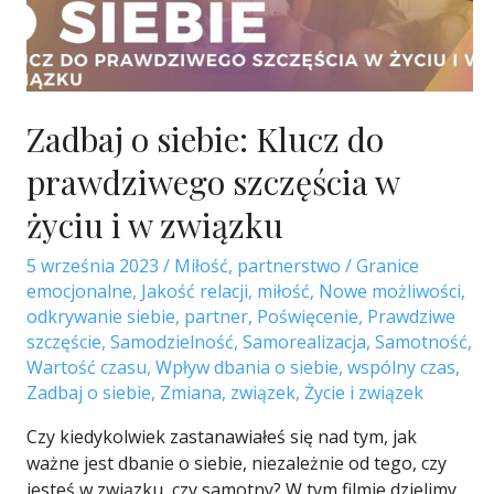
Zadbaj o siebie: Klucz do
prawdziwego szczęścia w
życiu i w związku
5 września 2023
/
Miłość
,
partnerstwo
/
Granice
emocjonalne
,
Jakość relacji
,
miłość
,
Nowe możliwości
,
odkrywanie siebie
,
partner
,
Poświęcenie
,
Prawdziwe
szczęście
,
Samodzielność
,
Samorealizacja
,
Samotność
,
Wartość czasu
,
Wpływ dbania o siebie
,
wspólny czas
,
Zadbaj o siebie
,
Zmiana
,
związek
,
Życie i związek
Czy kiedykolwiek zastanawiałeś się nad tym, jak
ważne jest dbanie o siebie, niezależnie od tego, czy
jesteś w związku, czy samotny? W tym filmie dzielimy …