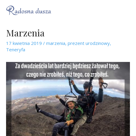
Marzenia
17 kwietnia 2019
/
marzenia
,
prezent urodzinowy
,
Teneryfa