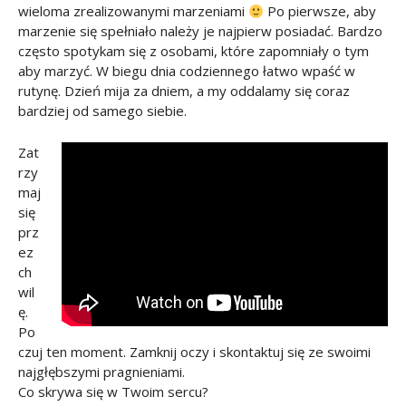
wieloma zrealizowanymi marzeniami
Po pierwsze, aby
marzenie się spełniało należy je najpierw posiadać. Bardzo
często spotykam się z osobami, które zapomniały o tym
aby marzyć. W biegu dnia codziennego łatwo wpaść w
rutynę. Dzień mija za dniem, a my oddalamy się coraz
bardziej od samego siebie.
Zat
rzy
maj
się
prz
ez
ch
wil
ę.
Po
czuj ten moment. Zamknij oczy i skontaktuj się ze swoimi
najgłębszymi pragnieniami.
Co skrywa się w Twoim sercu?