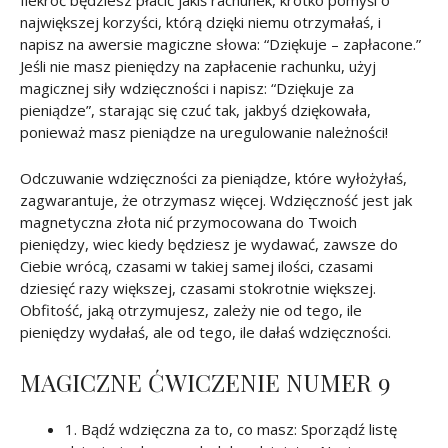
Ilekroć będziesz płacić jakiś rachunek, krótko pomyśl o
największej korzyści, którą dzięki niemu otrzymałaś, i
napisz na awersie magiczne słowa: “Dziękuje – zapłacone.”
Jeśli nie masz pieniędzy na zapłacenie rachunku, użyj
magicznej siły wdzięczności i napisz: “Dziękuje za
pieniądze”, starając się czuć tak, jakbyś dziękowała,
ponieważ masz pieniądze na uregulowanie należności!
Odczuwanie wdzięczności za pieniądze, które wyłożyłaś,
zagwarantuje, że otrzymasz więcej. Wdzięczność jest jak
magnetyczna złota nić przymocowana do Twoich
pieniędzy, wiec kiedy będziesz je wydawać, zawsze do
Ciebie wrócą, czasami w takiej samej ilości, czasami
dziesięć razy większej, czasami stokrotnie większej.
Obfitość, jaką otrzymujesz, zależy nie od tego, ile
pieniędzy wydałaś, ale od tego, ile dałaś wdzięczności.
MAGICZNE ĆWICZENIE NUMER 9
1. Bądź wdzięczna za to, co masz: Sporządź listę