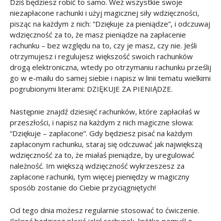
Dziś będziesz robić to samo. Weź wszystkie swoje
niezapłacone rachunki i użyj magicznej siły wdzięczności,
pisząc na każdym z nich: “Dziękuje za pieniądze”, i odczuwaj
wdzięczność za to, że masz pieniądze na zapłacenie
rachunku – bez względu na to, czy je masz, czy nie. Jeśli
otrzymujesz i regulujesz większość swoich rachunków
drogą elektroniczna, wtedy po otrzymaniu rachunku prześlij
go w e-mailu do samej siebie i napisz w linii tematu wielkimi
pogrubionymi literami: DZIĘKUJE ZA PIENIĄDZE.
Następnie znajdź dziesięć rachunków, które zapłaciłaś w
przeszłości, i napisz na każdym z nich magiczne słowa:
“Dziękuje – zapłacone”. Gdy będziesz pisać na każdym
zapłaconym rachunku, staraj się odczuwać jak największą
wdzięczność za to, że miałaś pieniądze, by uregulować
należność. Im większą wdzięczność wykrzeszesz za
zapłacone rachunki, tym więcej pieniędzy w magiczny
sposób zostanie do Ciebie przyciągniętych!
Od tego dnia możesz regularnie stosować to ćwiczenie.