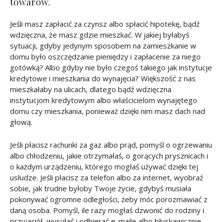
towarów.
Jeśli masz zapłacić za czynsz albo spłacić hipotekę, bądź
wdzięczna, że masz gdzie mieszkać. W jakiej byłabyś
sytuacji, gdyby jedynym sposobem na zamieszkanie w
domu było oszczędzanie pieniędzy i zapłacenie za niego
gotówką? Albo gdyby nie było czegoś takiego jak instytucje
kredytowe i mieszkania do wynajęcia? Większość z nas
mieszkałaby na ulicach, dlatego bądź wdzięczna
instytucjom kredytowym albo właścicielom wynajętego
domu czy mieszkania, ponieważ dzięki nim masz dach nad
głową.
Jeśli płacisz rachunki za gaz albo prąd, pomyśl o ogrzewaniu
albo chłodzeniu, jakie otrzymałaś, o gorących prysznicach i
o każdym urządzeniu, którego mogłaś używać dzięki tej
usłudze. Jeśli płacisz za telefon albo za internet, wyobraź
sobie, jak trudne byłoby Twoje życie, gdybyś musiała
pokonywać ogromne odległości, żeby móc porozmawiać z
daną osoba. Pomyśl, ile razy mogłaś dzwonić do rodziny i
przyjaciół, wysyłać i odbierać e-maile albo błyskawicznie