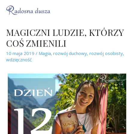
MAGICZNI LUDZIE, KTÓRZY
COŚ ZMIENILI
10 maja 2019
/
Magia
,
rozwój duchowy
,
rozwój osobisty
,
wdzięczność