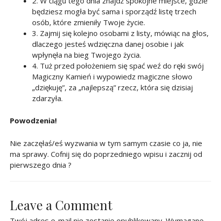
2. W ciągu tego dnia znajdź spokojne miejsce, gdzie
będziesz mogła być sama i sporządź listę trzech
osób, które zmieniły Twoje życie.
3. Zajmij się kolejno osobami z listy, mówiąc na głos,
dlaczego jesteś wdzięczna danej osobie i jak
wpłynęła na bieg Twojego życia.
4. Tuż przed położeniem się spać weź do ręki swój
Magiczny Kamień i wypowiedz magiczne słowo
„dziękuję”, za „najlepszą” rzecz, która się dzisiaj
zdarzyła.
Powodzenia!
Nie zaczęłaś/eś wyzwania w tym samym czasie co ja, nie
ma sprawy. Cofnij się do poprzedniego wpisu i zacznij od
pierwszego dnia ?
Leave a Comment
Twój adres e-mail nie zostanie opublikowany.
Wymagane