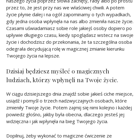
naszego życia poprzez słowa zachęty, rady albo po prostu
przez to, że jest przy nas we właściwej chwili. A potem
życie płynie dalej i na ogół zapominamy o tych wypadkach,
gdy jedna osoba wpłynęła na nas albo zmieniła nasze życie.
Czasami uświadamiasz sobie role jakiejś osoby dopiero po
upływie długiego czasu, kiedy spoglądasz wstecz na swoje
życie i dochodzisz do przekonania, że ta szczególna osoba
odegrała decydującą rolę w magicznej zmianie kierunku
Twojego życia na lepsze.
Dzisiaj będziesz myśleć o magicznych
ludziach, którzy wpłynęli na Twoje życie.
W ciągu dzisiejszego dnia znajdź sobie jakieś ciche miejsce,
usiądź i pomyśl o trzech nadzwyczajnych osobach, które
zmieniły Twoje życie. Potem zajmij się nimi kolejno i każdej
powiedz głośno, jakby była obecna, dlaczego jesteś jej
wdzięczna i jak wpłynęła na bieg Twojego życia.
Dopilnuj, żeby wykonać to magiczne ćwiczenie ze