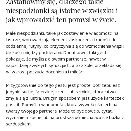
Zastanówmy się, dlaczego takie
niespodzianki są istotne w związku i
jak wprowadzić ten pomysł w życie.
Małe niespodzianki, takie jak zostawienie wiadomości na
lustrze, wprowadzają element zaskoczenia i radości do
codziennej rutyny, co przyczynia się do wzmocnienia więzi i
bliskości między partnerami. Dodatkowo, taki gest
pokazuje, że myślisz o swoim
partnerze, nawet w
najbardziej zwykłych sytuacjach, a to z kolei przekłada się
na wzrost poczucia docenienia i miłości.
Przygotowanie do tego gestu jest proste: potrzebujesz
jedynie suchej ścieralnej kredki lub szminki, która łatwo
zmyje się z lustra. Drugim sposobem jest użycie karteczek
post-it. Pomyśl o wiadomości, która wywoła uśmiech na
twarzy twojego partnera. Może to być dowcip, cytat,
wyznanie miłosne lub najprostsza uśmiechająca się buźka z
serduszkami.